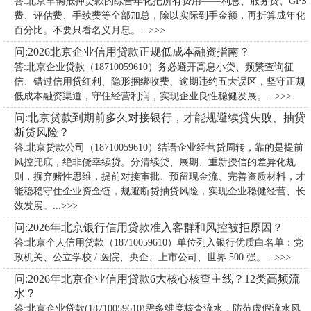
答:北京车辆抵押贷款的综合年化把所有费用——利息、服务费、GPS
费、评估费、手续费等全部加总，除以实际到手金额，再折算成年化
百分比。不要只看名义月息。...>>>
问:2026北京企业信用贷款正规低成本融资指南？
答:北京企业贷款（18710059610）务必避开高息小贷、频繁查询征
信、错过信用贷红利、隐形捆绑收费、逾期违约五大误区，坚守正规
低成本融资渠道，守住经营利润，实现企业良性稳健发展。...>>>
问:北京贷款到期前多久对接银行，才能规避续贷失败、抽贷
断贷风险？
答:北京贷款公司（18710059610）​结语企业经营贷周转，靠的是提前
风控兜底，绝非侥幸续贷。分清续贷、展期、重新授信的差异化规
则，摒弃赌性思维，提前对接审批、预留现金流、完善资质材料，才
能稳稳守住企业资金链，规避断贷抽贷风险，实现企业稳健经营、长
效发展。...>>>
问:2026年北京银行信用贷款准入客群和风控被拒原因？
答:北京个人信用贷款（18710059610）单位列入银行优质白名单：党
政机关、公立学校 / 医院、央企、上市公司、世界 500 强。...>>>
问:2026年北京企业信用贷款6大核心核查主线？12类高频流
水？
答:北京企业贷款(18710059610)需多维度核查流水，防范虚假流水风