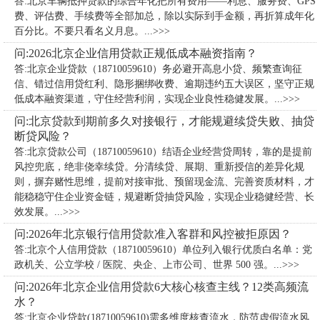
答:北京车辆抵押贷款的综合年化把所有费用——利息、服务费、GPS
费、评估费、手续费等全部加总，除以实际到手金额，再折算成年化
百分比。不要只看名义月息。...>>>
问:2026北京企业信用贷款正规低成本融资指南？
答:北京企业贷款（18710059610）务必避开高息小贷、频繁查询征
信、错过信用贷红利、隐形捆绑收费、逾期违约五大误区，坚守正规
低成本融资渠道，守住经营利润，实现企业良性稳健发展。...>>>
问:北京贷款到期前多久对接银行，才能规避续贷失败、抽贷
断贷风险？
答:北京贷款公司（18710059610）​结语企业经营贷周转，靠的是提前
风控兜底，绝非侥幸续贷。分清续贷、展期、重新授信的差异化规
则，摒弃赌性思维，提前对接审批、预留现金流、完善资质材料，才
能稳稳守住企业资金链，规避断贷抽贷风险，实现企业稳健经营、长
效发展。...>>>
问:2026年北京银行信用贷款准入客群和风控被拒原因？
答:北京个人信用贷款（18710059610）单位列入银行优质白名单：党
政机关、公立学校 / 医院、央企、上市公司、世界 500 强。...>>>
问:2026年北京企业信用贷款6大核心核查主线？12类高频流
水？
答:北京企业贷款(18710059610)需多维度核查流水，防范虚假流水风