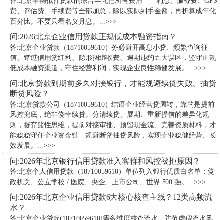
答:北京车辆抵押贷款的综合年化把所有费用——利息、服务费、GPS
费、评估费、手续费等全部加总，除以实际到手金额，再折算成年化
百分比。不要只看名义月息。...>>>
问:2026北京企业信用贷款正规低成本融资指南？
答:北京企业贷款（18710059610）务必避开高息小贷、频繁查询征
信、错过信用贷红利、隐形捆绑收费、逾期违约五大误区，坚守正规
低成本融资渠道，守住经营利润，实现企业良性稳健发展。...>>>
问:北京贷款到期前多久对接银行，才能规避续贷失败、抽贷
断贷风险？
答:北京贷款公司（18710059610）​结语企业经营贷周转，靠的是提前
风控兜底，绝非侥幸续贷。分清续贷、展期、重新授信的差异化规
则，摒弃赌性思维，提前对接审批、预留现金流、完善资质材料，才
能稳稳守住企业资金链，规避断贷抽贷风险，实现企业稳健经营、长
效发展。...>>>
问:2026年北京银行信用贷款准入客群和风控被拒原因？
答:北京个人信用贷款（18710059610）单位列入银行优质白名单：党
政机关、公立学校 / 医院、央企、上市公司、世界 500 强。...>>>
问:2026年北京企业信用贷款6大核心核查主线？12类高频流
水？
答:北京企业贷款(18710059610)需多维度核查流水，防范虚假流水风