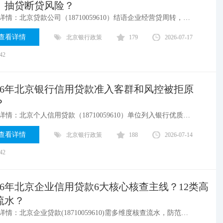
、抽贷断贷风险？
案例详情：北京贷款公司（18710059610）​结语企业经营贷周转，靠的是提前风控兜底，绝非侥幸续贷。分清续贷、展期、重新授信的差异化规则，摒弃赌性思维，提前对接审批、预留现金流、完善资质材料，才能稳稳守住企业资金链，规避断贷抽贷风险，实现企业稳健经营、长效发展。
查看详情
北京银行政策
179
2026-07-17
:42
026年北京银行信用贷款准入客群和风控被拒原
？
案例详情：北京个人信用贷款（18710059610）单位列入银行优质白名单：党政机关、公立学校 / 医院、央企、上市公司、世界 500 强。
查看详情
北京银行政策
188
2026-07-14
:42
026年北京企业信用贷款6大核心核查主线？12类高
流水？
案例详情：北京企业贷款(18710059610)需多维度核查流水，防范虚假流水风险，提升风控能力。