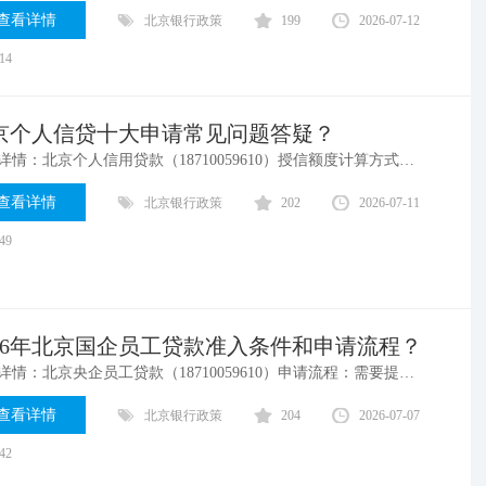
查看详情
北京银行政策
199
2026-07-12
:14
京个人信贷十大申请常见问题答疑？
案例详情：北京个人信用贷款（18710059610）授信额度计算方式①公务员、事业单位、国企职工：公积金基数 ×24 - 现有信用贷负债（信用贷持有机构不超过 2 家）②其余单位人员：公积金缴费基数 ×12×0.85× 单位系数 × 职级系数；科级职级系数 12 倍，处级 13 倍
查看详情
北京银行政策
202
2026-07-11
:49
026年北京国企员工贷款准入条件和申请流程？
案例详情：北京央企员工贷款​（18710059610）申请流程：需要提供身份证正反面、学信网截图、实名制手机号，并可能需要远程添加白名单。申请过程通常较快速，符合条件后可当天审批放款。
查看详情
北京银行政策
204
2026-07-07
:42