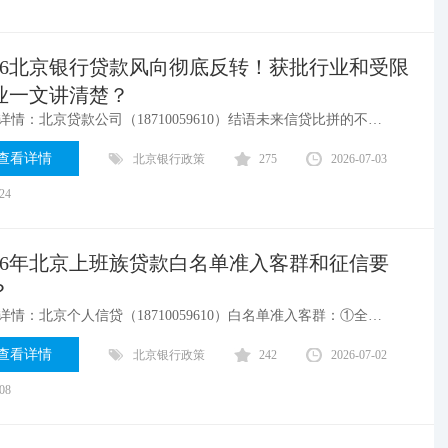
026北京银行贷款风向彻底反转！获批行业和受限
业一文讲清楚？
案例详情：北京贷款公司（18710059610）结语未来信贷比拼的不再是抵押物多少、临时托关系，而是企业与个人综合经营资质、赛道是否契合政策导向。顺应2026银行放贷新风向，深耕政策扶持实体赛道，规范日常经营与信用记录，才能在持续趋严的信贷环境中稳定拿到低成本授信。
查看详情
北京银行政策
275
2026-07-03
:24
026年北京上班族贷款白名单准入客群和征信要
？
案例详情：北京个人信贷（18710059610）白名单准入客群：①全行重点准入:国家机关，金融行业，国有优势行业或龙头企业或世界500强、公立医院、学校、科研院，上市公司及其分支机构。 ②分行认定准入:总分行重点对公客户名单、分行认定的其他优质企业。
查看详情
北京银行政策
242
2026-07-02
:08