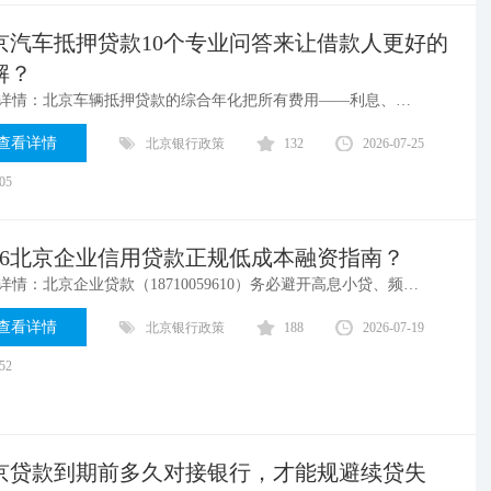
京汽车抵押贷款10个专业问答来让借款人更好的
解？
案例详情：北京车辆抵押贷款的综合年化把所有费用——利息、服务费、GPS费、评估费、手续费等全部加总，除以实际到手金额，再折算成年化百分比。不要只看名义月息。
查看详情
北京银行政策
132
2026-07-25
:05
026北京企业信用贷款正规低成本融资指南？
案例详情：北京企业贷款（18710059610）务必避开高息小贷、频繁查询征信、错过信用贷红利、隐形捆绑收费、逾期违约五大误区，坚守正规低成本融资渠道，守住经营利润，实现企业良性稳健发展。
查看详情
北京银行政策
188
2026-07-19
:52
京贷款到期前多久对接银行，才能规避续贷失