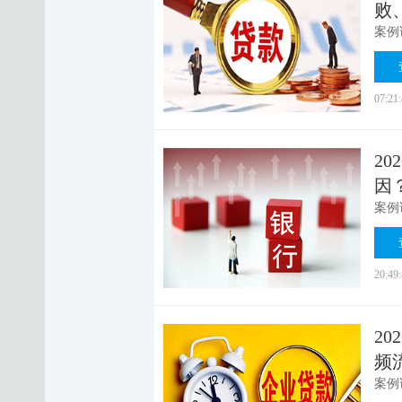
败
07:21
2
因
20:49
2
频