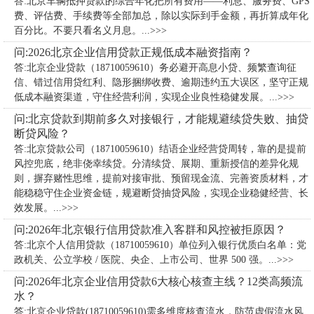
答:北京车辆抵押贷款的综合年化把所有费用——利息、服务费、GPS
费、评估费、手续费等全部加总，除以实际到手金额，再折算成年化
百分比。不要只看名义月息。...>>>
问:2026北京企业信用贷款正规低成本融资指南？
答:北京企业贷款（18710059610）务必避开高息小贷、频繁查询征
信、错过信用贷红利、隐形捆绑收费、逾期违约五大误区，坚守正规
低成本融资渠道，守住经营利润，实现企业良性稳健发展。...>>>
问:北京贷款到期前多久对接银行，才能规避续贷失败、抽贷
断贷风险？
答:北京贷款公司（18710059610）​结语企业经营贷周转，靠的是提前
风控兜底，绝非侥幸续贷。分清续贷、展期、重新授信的差异化规
则，摒弃赌性思维，提前对接审批、预留现金流、完善资质材料，才
能稳稳守住企业资金链，规避断贷抽贷风险，实现企业稳健经营、长
效发展。...>>>
问:2026年北京银行信用贷款准入客群和风控被拒原因？
答:北京个人信用贷款（18710059610）单位列入银行优质白名单：党
政机关、公立学校 / 医院、央企、上市公司、世界 500 强。...>>>
问:2026年北京企业信用贷款6大核心核查主线？12类高频流
水？
答:北京企业贷款(18710059610)需多维度核查流水，防范虚假流水风