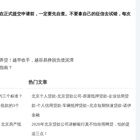
在正式提交申请前，一定要先自查。不要拿自己的征信去试错，每次
养贷！越早收手，越容易挣脱负债泥潭
略指南？
热门文章
的三个标准？
北京个人贷款-北京贷款公司-房屋抵押贷款-企业信用贷
会批款的3个
款-个人信用贷款-车辆抵押贷款--北京短期快速贷款-诺伊
金融
？北京房产抵
2026年北京贷款公司讲解银行真不怕你用网贷，怕的是
这三点！