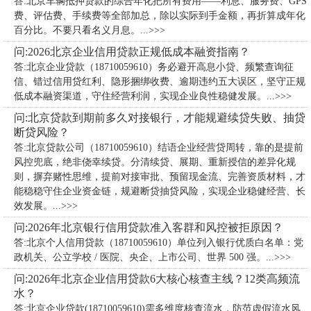
答:北京车辆抵押贷款的综合年化把所有费用——利息、服务费、GPS
费、评估费、手续费等全部加总，除以实际到手金额，再折算成年化
百分比。不要只看名义月息。...>>>
问:2026北京企业信用贷款正规低成本融资指南？
答:北京企业贷款（18710059610）务必避开高息小贷、频繁查询征
信、错过信用贷红利、隐形捆绑收费、逾期违约五大误区，坚守正规
低成本融资渠道，守住经营利润，实现企业良性稳健发展。...>>>
问:北京贷款到期前多久对接银行，才能规避续贷失败、抽贷
断贷风险？
答:北京贷款公司（18710059610）​结语企业经营贷周转，靠的是提前
风控兜底，绝非侥幸续贷。分清续贷、展期、重新授信的差异化规
则，摒弃赌性思维，提前对接审批、预留现金流、完善资质材料，才
能稳稳守住企业资金链，规避断贷抽贷风险，实现企业稳健经营、长
效发展。...>>>
问:2026年北京银行信用贷款准入客群和风控被拒原因？
答:北京个人信用贷款（18710059610）单位列入银行优质白名单：党
政机关、公立学校 / 医院、央企、上市公司、世界 500 强。...>>>
问:2026年北京企业信用贷款6大核心核查主线？12类高频流
水？
答:北京企业贷款(18710059610)需多维度核查流水，防范虚假流水风