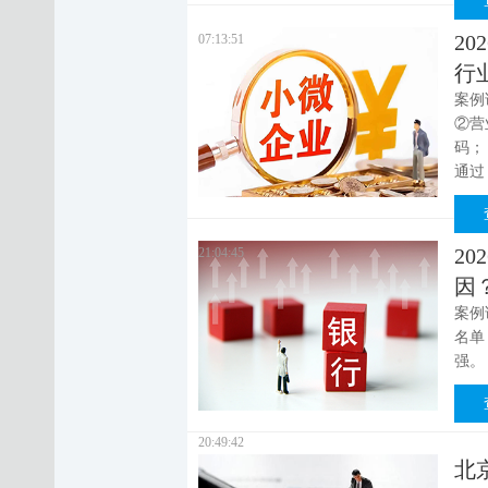
2
07:13:51
行
案例
②营
码；
通过
2
21:04:45
因
案例
名单
强。
20:49:42
北