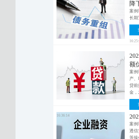
降
案例
长期
16:25
2
额
案例
产、
贷前
金，
2
16:36:14
案例
透信
等操