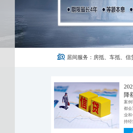
居间服务：房抵、车抵、信
2
降
案例
都会
业和
持经