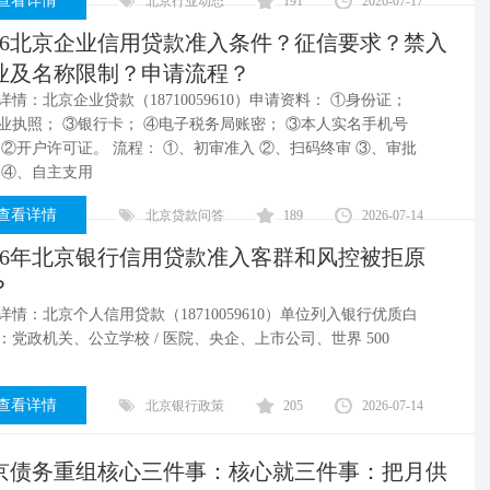
查看详情
北京行业动态
191
2026-07-17
026北京企业信用贷款准入条件？征信要求？禁入
业及名称限制？申请流程？
详情：北京企业贷款（18710059610）申请资料： ①身份证；
业执照； ③银行卡； ④电子税务局账密； ③本人实名手机号
 ②开户许可证。 流程： ①、初审准入 ②、扫码终审 ③、审批
 ④、自主支用
查看详情
北京贷款问答
189
2026-07-14
026年北京银行信用贷款准入客群和风控被拒原
？
详情：北京个人信用贷款（18710059610）单位列入银行优质白
：党政机关、公立学校 / 医院、央企、上市公司、世界 500
查看详情
北京银行政策
205
2026-07-14
京债务重组核心三件事：核心就三件事：把月供