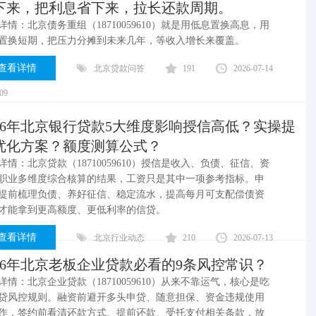
下来，把利息省下来，拉长还款周期。
详情：北京债务重组（18710059610）就是用低息置换高息，用
置换短期，把压力分摊到未来几年，等收入增长来覆盖。
查看详情
北京贷款问答
191
2026-07-14
:09
026年北京银行贷款5大维度影响授信高低？实操提
优化方案？额度测算公式？
详情：北京贷款​（18710059610）授信是收入、负债、征信、资
职业多维度综合核算的结果，工资只是其中一项参考指标。申
提前梳理负债、养好征信、稳定流水，提高每月可支配偿债资
才能拿到更高额度、更低利率的信贷。
查看详情
北京行业动态
210
2026-07-13
026年北京老板企业贷款必看的9条风控常识？
详情：北京企业贷款（18710059610）从来不靠运气，核心是吃
贷风控规则。融资前避开多头申贷、随意担保、资金违规使用
作，签约前看清还款方式、提前还款、受托支付相关条款，放