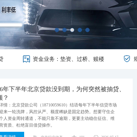
贷
资金业务：垫资、过桥、赎楼
026年下半年北京贷款没到期，为何突然被抽贷、
额？
详情：北京贷款公司（18710059610）结语每年下半年信贷市场
迎来一轮洗牌，风控从严、额度稀缺是固定趋势。想要守住企
个人资金周转通道，不能只靠不逾期，更要主动稳住征信、维
营资质、杜绝盲目借贷操作。