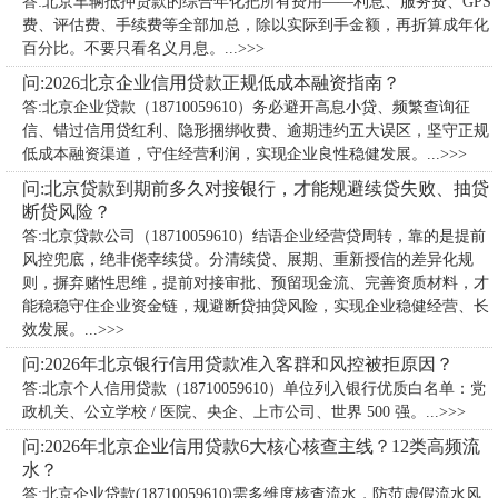
答:北京车辆抵押贷款的综合年化把所有费用——利息、服务费、GPS
费、评估费、手续费等全部加总，除以实际到手金额，再折算成年化
百分比。不要只看名义月息。...>>>
问:2026北京企业信用贷款正规低成本融资指南？
答:北京企业贷款（18710059610）务必避开高息小贷、频繁查询征
信、错过信用贷红利、隐形捆绑收费、逾期违约五大误区，坚守正规
低成本融资渠道，守住经营利润，实现企业良性稳健发展。...>>>
问:北京贷款到期前多久对接银行，才能规避续贷失败、抽贷
断贷风险？
答:北京贷款公司（18710059610）​结语企业经营贷周转，靠的是提前
风控兜底，绝非侥幸续贷。分清续贷、展期、重新授信的差异化规
则，摒弃赌性思维，提前对接审批、预留现金流、完善资质材料，才
能稳稳守住企业资金链，规避断贷抽贷风险，实现企业稳健经营、长
效发展。...>>>
问:2026年北京银行信用贷款准入客群和风控被拒原因？
答:北京个人信用贷款（18710059610）单位列入银行优质白名单：党
政机关、公立学校 / 医院、央企、上市公司、世界 500 强。...>>>
问:2026年北京企业信用贷款6大核心核查主线？12类高频流
水？
答:北京企业贷款(18710059610)需多维度核查流水，防范虚假流水风