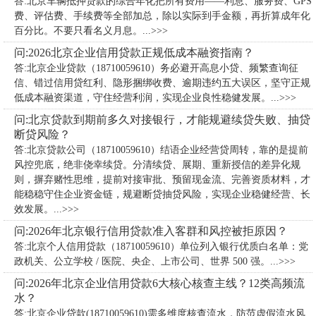
答:北京车辆抵押贷款的综合年化把所有费用——利息、服务费、GPS
费、评估费、手续费等全部加总，除以实际到手金额，再折算成年化
百分比。不要只看名义月息。...>>>
问:2026北京企业信用贷款正规低成本融资指南？
答:北京企业贷款（18710059610）务必避开高息小贷、频繁查询征
信、错过信用贷红利、隐形捆绑收费、逾期违约五大误区，坚守正规
低成本融资渠道，守住经营利润，实现企业良性稳健发展。...>>>
问:北京贷款到期前多久对接银行，才能规避续贷失败、抽贷
断贷风险？
答:北京贷款公司（18710059610）​结语企业经营贷周转，靠的是提前
风控兜底，绝非侥幸续贷。分清续贷、展期、重新授信的差异化规
则，摒弃赌性思维，提前对接审批、预留现金流、完善资质材料，才
能稳稳守住企业资金链，规避断贷抽贷风险，实现企业稳健经营、长
效发展。...>>>
问:2026年北京银行信用贷款准入客群和风控被拒原因？
答:北京个人信用贷款（18710059610）单位列入银行优质白名单：党
政机关、公立学校 / 医院、央企、上市公司、世界 500 强。...>>>
问:2026年北京企业信用贷款6大核心核查主线？12类高频流
水？
答:北京企业贷款(18710059610)需多维度核查流水，防范虚假流水风