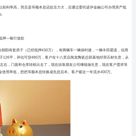
以前利率高，而且是等额本息还款压力大，后通过委托
诺伊金融
公司办理房产抵
%
抵押—银行放款
在朝阳有套房子（已经抵押430万），有两辆车一辆保时捷，一辆丰田霸道，信用
子126平，评估可贷480万，客户在十八里店闽龙陶瓷总部基地经营石材生意，从
0万左右，门面和仓库转租出去了，现在挂靠朋友公司继续做生意，现在客户需求等
资金使用率低，想把等额本息转换成先息后本。客户最近一年流水400万。