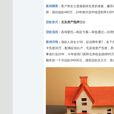
案例摘要：
客户张女士是做瓷砖生意的老板，嫌弃
押，成功放款480万，10年期月息年续贷利率3.85
贷款形式
：北京房产抵押
贷款
贷款流程
：
咨询委托—制定方案—审批通过—办理
案例详情
：
借款人张女士56，征信两年累7，名下
卡负债30万，配偶征信白户，无其他
资产负债
，房
事该行业20年，今年疫情门面和仓库租金就得6
额本息一个月还款34000元，感觉还款压力大，