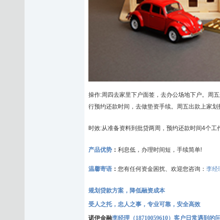
操作:周四去家里下户面签，去办公场地下户。周
行预约还款时间，去做
垫资
手续。周五出款上家划
时效:从准备资料到批贷两周，预约还款时间4个工
产品优势
：
利息低，办理时间短，手续简单!
温馨寄语
：
您有任何资金困扰、欢迎您咨询：
李经
规划贷款方案，降低融资成本
受人之托，忠人之事，专业可靠，安全高效
诺伊金融
李经理（18710059610）客户日常遇到的