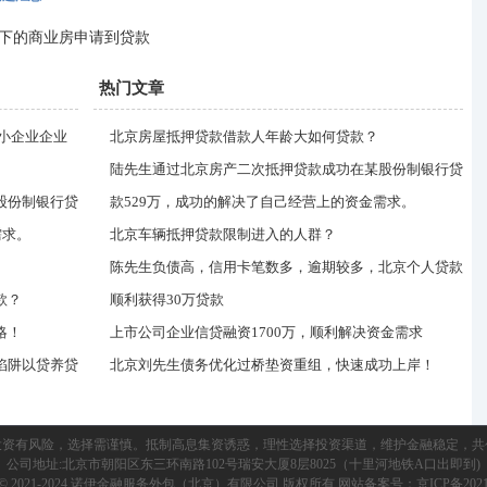
下的商业房申请到贷款
热门文章
中小企业企业
北京房屋抵押贷款借款人年龄大如何贷款？
陆先生通过北京房产二次抵押贷款成功在某股份制银行贷
股份制银行贷
款529万，成功的解决了自己经营上的资金需求。
需求。
北京车辆抵押贷款限制进入的人群？
陈先生负债高，信用卡笔数多，逾期较多，北京个人贷款
款？
顺利获得30万贷款
略！
上市公司企业信贷融资1700万，顺利解决资金需求
陷阱以贷养贷
北京刘先生债务优化过桥垫资重组，快速成功上岸！
投资有风险，选择需谨慎。抵制高息集资诱惑，理性选择投资渠道，维护金融稳定，共
公司地址:北京市朝阳区东三环南路102号瑞安大厦8层8025（十里河地铁A口出即到)
ight© 2021-2024 诺伊金融服务外包（北京）有限公司 版权所有 网站备案号：
京ICP备2021