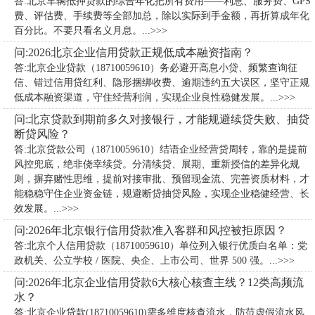
答:北京车辆抵押贷款的综合年化把所有费用——利息、服务费、GPS
费、评估费、手续费等全部加总，除以实际到手金额，再折算成年化
百分比。不要只看名义月息。...>>>
问:2026北京企业信用贷款正规低成本融资指南？
答:北京企业贷款（18710059610）务必避开高息小贷、频繁查询征
信、错过信用贷红利、隐形捆绑收费、逾期违约五大误区，坚守正规
低成本融资渠道，守住经营利润，实现企业良性稳健发展。...>>>
问:北京贷款到期前多久对接银行，才能规避续贷失败、抽贷
断贷风险？
答:北京贷款公司（18710059610）​结语企业经营贷周转，靠的是提前
风控兜底，绝非侥幸续贷。分清续贷、展期、重新授信的差异化规
则，摒弃赌性思维，提前对接审批、预留现金流、完善资质材料，才
能稳稳守住企业资金链，规避断贷抽贷风险，实现企业稳健经营、长
效发展。...>>>
问:2026年北京银行信用贷款准入客群和风控被拒原因？
答:北京个人信用贷款（18710059610）单位列入银行优质白名单：党
政机关、公立学校 / 医院、央企、上市公司、世界 500 强。...>>>
问:2026年北京企业信用贷款6大核心核查主线？12类高频流
水？
答:北京企业贷款(18710059610)需多维度核查流水，防范虚假流水风